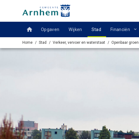
Ga naar de inhoud van deze pagina.
Opgaven
Wijken
Stad
Financiën
Home
Stad
Verkeer, vervoer en waterstaat
Openbaar groen 