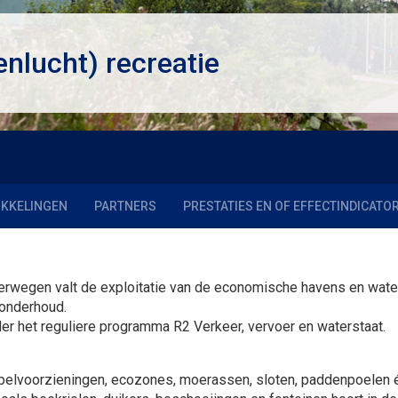
nlucht) recreatie
KKELINGEN
PARTNERS
PRESTATIES EN OF EFFECTINDICATO
rwegen valt de exploitatie van de economische havens en wate
 onderhoud.
er het reguliere programma R2 Verkeer, vervoer en waterstaat.
elvoorzieningen, ecozones, moerassen, sloten, paddenpoelen é